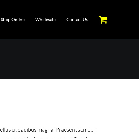
Shop Online
Wholesale
Contact Us
asellus ut dapibus magna. Praesent semper,