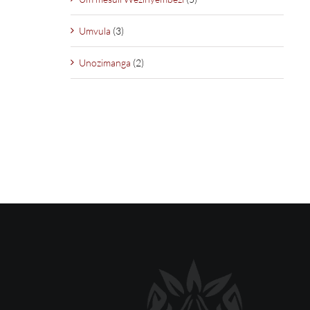
Umvula
(3)
Unozimanga
(2)