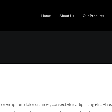
Home
About Us
Our Products
Lorem ipsum dolor sit amet, consectetur adipiscing elit. Ph