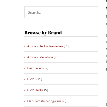
Browse by Brand
African Herbal Remedies
(93)
African Literature
(2)
Best Sellers
(9)
CVP
(212)
CVP Herbs
(9)
Dabulamafu Nongwana
(6)