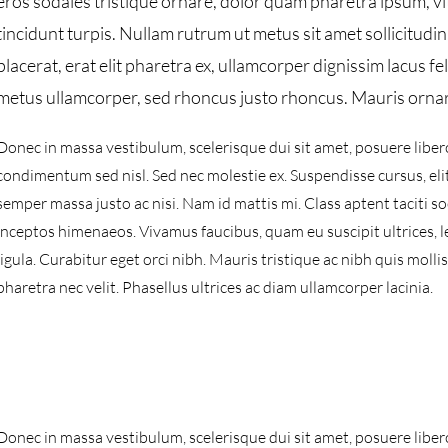
eros sodales tristique ornare, dolor quam pharetra ipsum, vi
tincidunt turpis. Nullam rutrum ut metus sit amet sollicitudi
placerat, erat elit pharetra ex, ullamcorper dignissim lacus f
metus ullamcorper, sed rhoncus justo rhoncus. Mauris ornare
Donec in massa vestibulum, scelerisque dui sit amet, posuere libero
condimentum sed nisl. Sed nec molestie ex. Suspendisse cursus, eli
semper massa justo ac nisi. Nam id mattis mi. Class aptent taciti s
inceptos himenaeos. Vivamus faucibus, quam eu suscipit ultrices, 
ligula. Curabitur eget orci nibh. Mauris tristique ac nibh quis molli
pharetra nec velit. Phasellus ultrices ac diam ullamcorper lacinia.
Donec in massa vestibulum, scelerisque dui sit amet, posuere libero