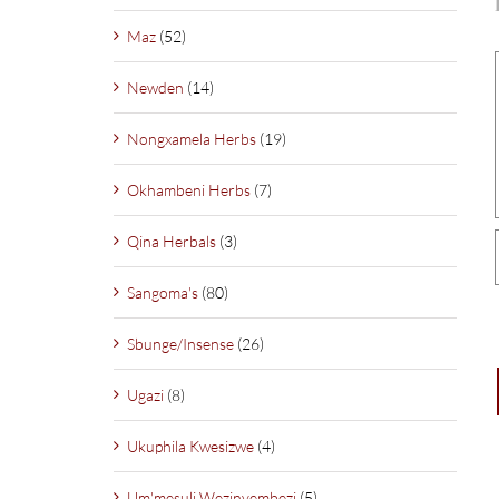
Maz
(52)
Newden
(14)
Nongxamela Herbs
(19)
Okhambeni Herbs
(7)
Qina Herbals
(3)
Sangoma's
(80)
Sbunge/Insense
(26)
Ugazi
(8)
Ukuphila Kwesizwe
(4)
Um'mesuli Wezinyembezi
(5)