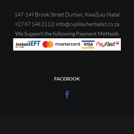
147-149 Brook Street Durban, KwaZulu-Natal
+27 87 148 2112/
‎
info@cvpillayherbalist.co.za
We Support the following Payment Methods
FACEBOOK