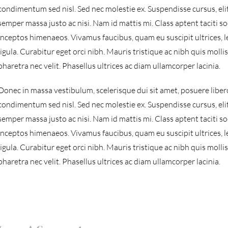
condimentum sed nisl. Sed nec molestie ex. Suspendisse cursus, eli
semper massa justo ac nisi. Nam id mattis mi. Class aptent taciti s
inceptos himenaeos. Vivamus faucibus, quam eu suscipit ultrices, 
ligula. Curabitur eget orci nibh. Mauris tristique ac nibh quis molli
pharetra nec velit. Phasellus ultrices ac diam ullamcorper lacinia.
Donec in massa vestibulum, scelerisque dui sit amet, posuere libero
condimentum sed nisl. Sed nec molestie ex. Suspendisse cursus, eli
semper massa justo ac nisi. Nam id mattis mi. Class aptent taciti s
inceptos himenaeos. Vivamus faucibus, quam eu suscipit ultrices, 
ligula. Curabitur eget orci nibh. Mauris tristique ac nibh quis molli
pharetra nec velit. Phasellus ultrices ac diam ullamcorper lacinia.