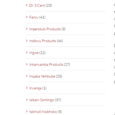
Dr 3 Cent
(23)
Fancy
(41)
Impendulo Products
(3)
Indlovu Products
(46)
Ingwe
(12)
Inkanyamba Products
(27)
Inqaba Yembube
(25)
Inyanga
(1)
Isibani Somlingo
(37)
Isikhwili Nobhoko
(5)