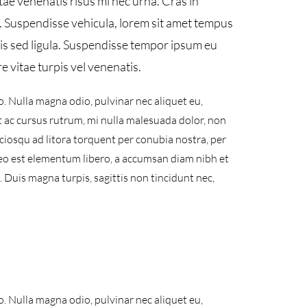
tae venenatis risus mi nec urna. Cras in
n. Suspendisse vehicula, lorem sit amet tempus
elis sed ligula. Suspendisse tempor ipsum eu
 vitae turpis vel venenatis.
. Nulla magna odio, pulvinar nec aliquet eu,
t ac cursus rutrum, mi nulla malesuada dolor, non
ociosqu ad litora torquent per conubia nostra, per
leo est elementum libero, a accumsan diam nibh et
s. Duis magna turpis, sagittis non tincidunt nec,
. Nulla magna odio, pulvinar nec aliquet eu,